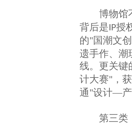
博物馆不
背后是
授
IP
的
国潮文创
"
遗手作、潮
线。更关键
计大赛
，获
"
通
设计—产
"
第三类：