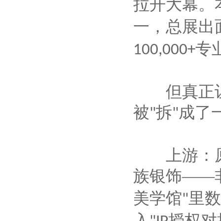
拉开大幕。
一，总展出
专
100,000+
但真正让
被
拆
成了
"
"
上游：原
族银饰
——
美学馆
里数
"
入
授权对