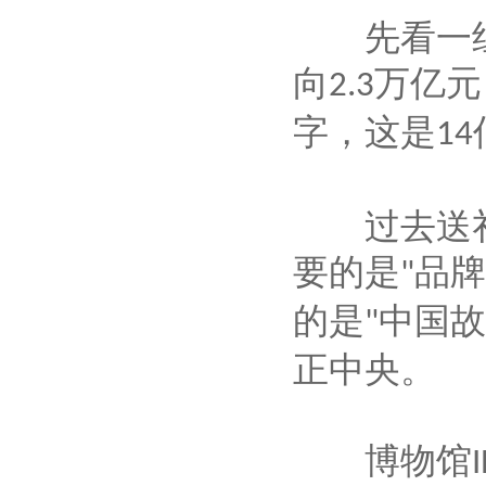
先看一组
向
万亿元
2.3
字，这是
14
过去送礼
要的是
品牌
"
的是
中国故
"
正中央。
博物馆
I